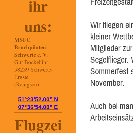
ihr
Freizeitgesta
uns:
Wir fliegen 
kleiner Wettb
MSFC
Bruchpiloten
Mitglieder z
Schwerte e. V.
Segelflieger.
Gut Böckelühr
58239 Schwerte-
Sommerfest s
Ergste
November.
(Reingsen)
51°23’52.00” N
Auch bei man
07°36’54.00” E
Arbeitseinsät
Flugzei