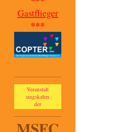
***
Gastflieger
***
Veranstalt
ungskalen
der
MSFC